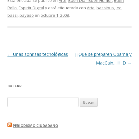
Esta entrada se publicó en
Arte
,
Buen Día - Buen Humor
,
Buen
Rollo
,
EspirituDigital
y está etiquetada con
Arte
,
bassibus
,
leo
bassi
,
payaso
en
octubre 1, 2008
.
Navegación
←
Unas sonrisas tecnológicas
¡¡¡¡Que se preparen Obama y
de
MacCain…!!!! :D
→
entradas
BUSCAR
Buscar:
PERIODISMO CIUDADANO