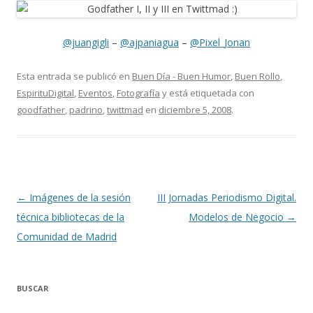
@juangigli
–
@ajpaniagua
–
@Pixel_Jonan
Esta entrada se publicó en
Buen Día - Buen Humor
,
Buen Rollo
,
EspirituDigital
,
Eventos
,
Fotografía
y está etiquetada con
goodfather
,
padrino
,
twittmad
en
diciembre 5, 2008
.
Navegación
←
Imágenes de la sesión
III Jornadas Periodismo Digital.
de
técnica bibliotecas de la
Modelos de Negocio
→
entradas
Comunidad de Madrid
BUSCAR