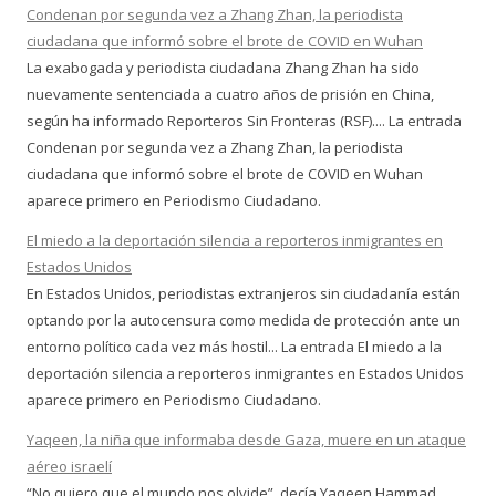
Condenan por segunda vez a Zhang Zhan, la periodista
ciudadana que informó sobre el brote de COVID en Wuhan
La exabogada y periodista ciudadana Zhang Zhan ha sido
nuevamente sentenciada a cuatro años de prisión en China,
según ha informado Reporteros Sin Fronteras (RSF).... La entrada
Condenan por segunda vez a Zhang Zhan, la periodista
ciudadana que informó sobre el brote de COVID en Wuhan
aparece primero en Periodismo Ciudadano.
El miedo a la deportación silencia a reporteros inmigrantes en
Estados Unidos
En Estados Unidos, periodistas extranjeros sin ciudadanía están
optando por la autocensura como medida de protección ante un
entorno político cada vez más hostil... La entrada El miedo a la
deportación silencia a reporteros inmigrantes en Estados Unidos
aparece primero en Periodismo Ciudadano.
Yaqeen, la niña que informaba desde Gaza, muere en un ataque
aéreo israelí
“No quiero que el mundo nos olvide”, decía Yaqeen Hammad