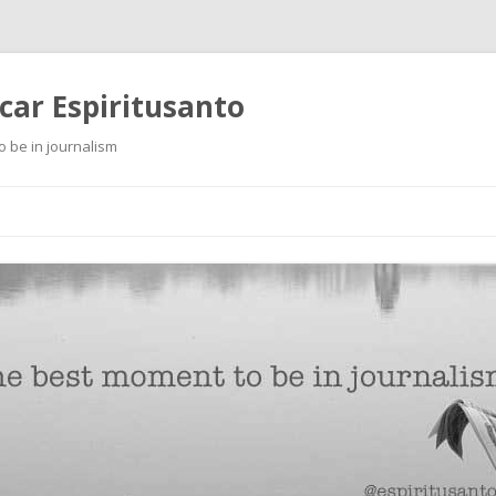
scar Espiritusanto
o be in journalism
Ir
al
contenido