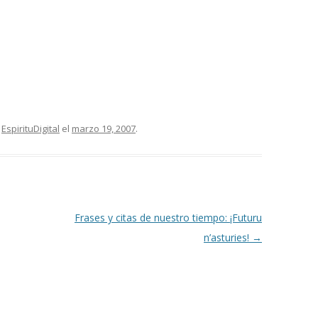
,
EspirituDigital
el
marzo 19, 2007
.
Frases y citas de nuestro tiempo: ¡Futuru
n’asturies!
→