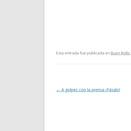
Esta entrada fue publicada en
Buen Rollo
Navegación
←
A golpes con la prensa ¡Pásalo!
de
entradas