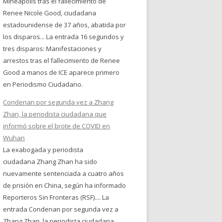
Mineápolis tras el fallecimiento de
Renee Nicole Good, ciudadana
estadounidense de 37 años, abatida por
los disparos... La entrada 16 segundos y
tres disparos: Manifestaciones y
arrestos tras el fallecimiento de Renee
Good a manos de ICE aparece primero
en Periodismo Ciudadano.
Condenan por segunda vez a Zhang
Zhan, la periodista ciudadana que
informó sobre el brote de COVID en
Wuhan
La exabogada y periodista
ciudadana Zhang Zhan ha sido
nuevamente sentenciada a cuatro años
de prisión en China, según ha informado
Reporteros Sin Fronteras (RSF).... La
entrada Condenan por segunda vez a
Zhang Zhan, la periodista ciudadana