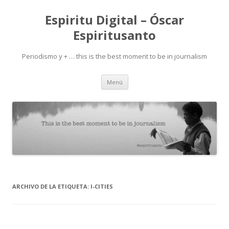
Espiritu Digital – Óscar
Espiritusanto
Periodismo y + … this is the best moment to be in journalism
Ir
Menú
al
contenido
ARCHIVO DE LA ETIQUETA:
I-CITIES