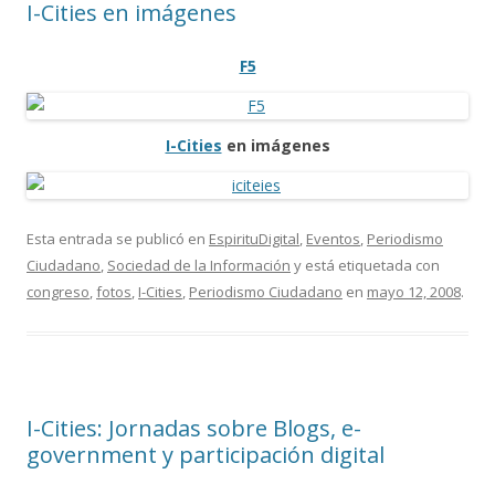
I-Cities en imágenes
F5
I-Cities
en imágenes
Esta entrada se publicó en
EspirituDigital
,
Eventos
,
Periodismo
Ciudadano
,
Sociedad de la Información
y está etiquetada con
congreso
,
fotos
,
I-Cities
,
Periodismo Ciudadano
en
mayo 12, 2008
.
I-Cities: Jornadas sobre Blogs, e-
government y participación digital