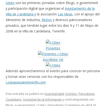
Icities
son las primeras jornadas sobre Blogs, e-government
y participación digital que organizan el
Ayuntamiento de la
Villa de Candelaria
y la asociación
Las Ideas
, con el apoyo del
Ministerio de Industria,
Red.es
y diversos patrocinadores
privados, que tendrán lugar entre los días 9 y 11 de Mayo de
2008 en la Villa de Candelaria, Tenerife.
Ponentes
Inscríbete Ya!
Además aprovecharemos el evento para conocer en persona
y tomar unas cervezas con los responsables de
Loquepasaentenerife.com
Esta entrada se publicó en
EspirituDigital
,
Eventos
,
Periodismo
Ciudadano
,
Sociedad de la Información
y está etiquetada con
Blogs
,
e-government
,
I-Cities
,
Periodismo Ciudadano
en
abril 16,