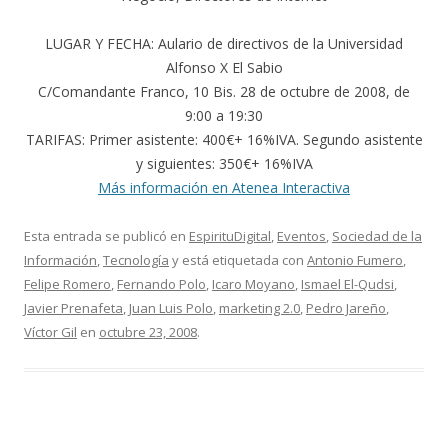
LUGAR Y FECHA: Aulario de directivos de la Universidad
Alfonso X El Sabio
C/Comandante Franco, 10 Bis. 28 de octubre de 2008, de
9:00 a 19:30
TARIFAS: Primer asistente: 400€+ 16%IVA. Segundo asistente
y siguientes: 350€+ 16%IVA
Más información en Atenea Interactiva
Esta entrada se publicó en
EspirituDigital
,
Eventos
,
Sociedad de la
Información
,
Tecnología
y está etiquetada con
Antonio Fumero
,
Felipe Romero
,
Fernando Polo
,
Icaro Moyano
,
Ismael El-Qudsi
,
Javier Prenafeta
,
Juan Luis Polo
,
marketing 2.0
,
Pedro Jareño
,
Víctor Gil
en
octubre 23, 2008
.