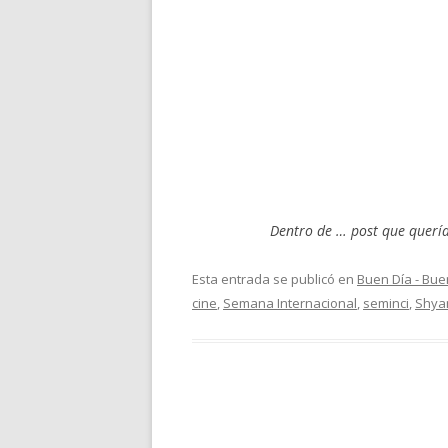
Dentro de … post que querí
Esta entrada se publicó en
Buen Día - Bu
cine
,
Semana Internacional
,
seminci
,
Shya