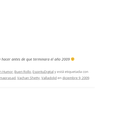
a hacer antes de que terminara el año 2009
en Humor
,
Buen Rollo
,
EspirituDigital
y está etiquetada con
maprasad
,
Vachan Shetty
,
Valladolid
en
diciembre 9, 2009
.