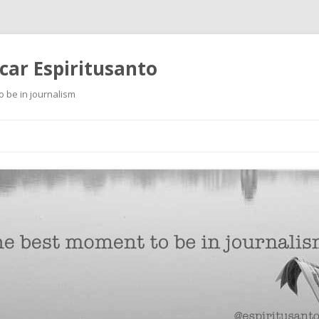
scar Espiritusanto
o be in journalism
Ir
al
contenido