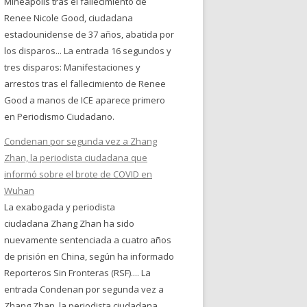
Mineápolis tras el fallecimiento de
Renee Nicole Good, ciudadana
estadounidense de 37 años, abatida por
los disparos... La entrada 16 segundos y
tres disparos: Manifestaciones y
arrestos tras el fallecimiento de Renee
Good a manos de ICE aparece primero
en Periodismo Ciudadano.
Condenan por segunda vez a Zhang
Zhan, la periodista ciudadana que
informó sobre el brote de COVID en
Wuhan
La exabogada y periodista
ciudadana Zhang Zhan ha sido
nuevamente sentenciada a cuatro años
de prisión en China, según ha informado
Reporteros Sin Fronteras (RSF).... La
entrada Condenan por segunda vez a
Zhang Zhan, la periodista ciudadana