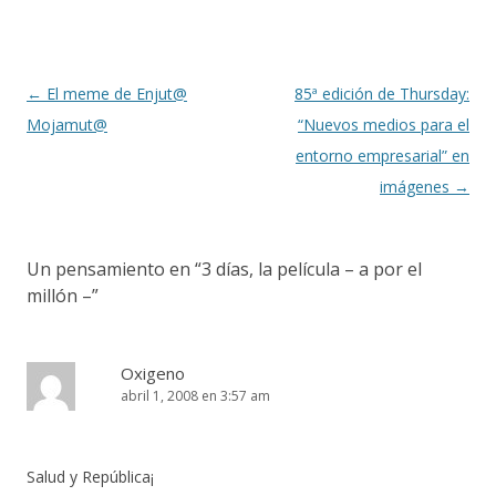
Navegación
←
El meme de Enjut@
85ª edición de Thursday:
de
Mojamut@
“Nuevos medios para el
entradas
entorno empresarial” en
imágenes
→
Un pensamiento en “
3 días, la película – a por el
millón –
”
Oxigeno
abril 1, 2008 en 3:57 am
Salud y República¡