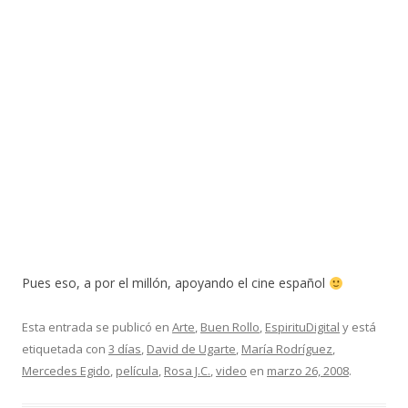
Pues eso, a por el millón, apoyando el cine español
Esta entrada se publicó en
Arte
,
Buen Rollo
,
EspirituDigital
y está
etiquetada con
3 días
,
David de Ugarte
,
María Rodríguez
,
Mercedes Egido
,
película
,
Rosa J.C.
,
video
en
marzo 26, 2008
.