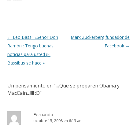
Navegación
←
Leo Bassi: «Señor Don
Mark Zuckerberg fundador de
de
Ramón : Tengo buenas
Facebook
→
entradas
noticias para usted ¡El
Bassibus se hace!»
Un pensamiento en “
¡¡¡¡Que se preparen Obama y
MacCain…!!!! :D
”
Fernando
octubre 15, 2008 en 6:13 am