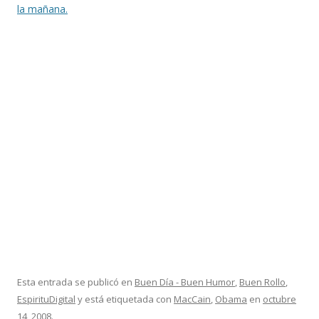
la mañana.
Esta entrada se publicó en
Buen Día - Buen Humor
,
Buen Rollo
,
EspirituDigital
y está etiquetada con
MacCain
,
Obama
en
octubre
14, 2008
.