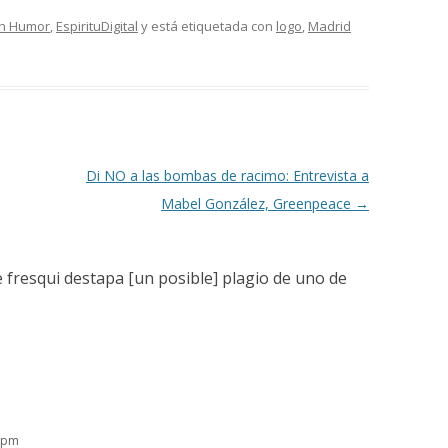
en Humor
,
EspirituDigital
y está etiquetada con
logo
,
Madrid
Di NO a las bombas de racimo: Entrevista a
Mabel González, Greenpeace
→
 fresqui destapa [un posible] plagio de uno de
6 pm