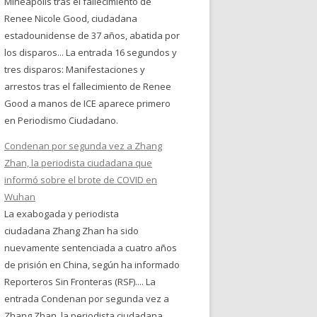
Mineápolis tras el fallecimiento de
Renee Nicole Good, ciudadana
estadounidense de 37 años, abatida por
los disparos... La entrada 16 segundos y
tres disparos: Manifestaciones y
arrestos tras el fallecimiento de Renee
Good a manos de ICE aparece primero
en Periodismo Ciudadano.
Condenan por segunda vez a Zhang
Zhan, la periodista ciudadana que
informó sobre el brote de COVID en
Wuhan
La exabogada y periodista
ciudadana Zhang Zhan ha sido
nuevamente sentenciada a cuatro años
de prisión en China, según ha informado
Reporteros Sin Fronteras (RSF).... La
entrada Condenan por segunda vez a
Zhang Zhan, la periodista ciudadana