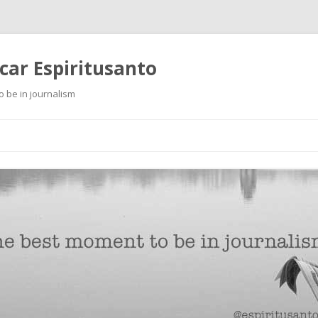
scar Espiritusanto
o be in journalism
Ir
al
contenido