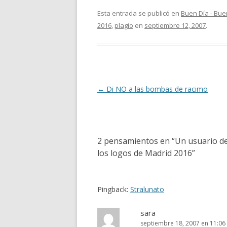
Esta entrada se publicó en
Buen Día - Bu
2016
,
plagio
en
septiembre 12, 2007
.
Navegación
←
Di NO a las bombas de racimo
de
entradas
2 pensamientos en “
Un usuario de
los logos de Madrid 2016
”
Pingback:
Stralunato
sara
septiembre 18, 2007 en 11:0