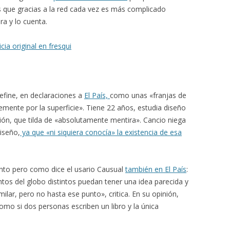
es que gracias a la red cada vez es más complicado
ra y lo cuenta.
cia original en fresqui
define, en declaraciones a
El País,
como unas «franjas de
remente por la superficie». Tiene 22 años, estudia diseño
ción, que tilda de «absolutamente mentira». Cancio niega
iseño,
ya que «ni siquiera conocía» la existencia de esa
nto pero como dice el usario Causual
también en El País
:
os del globo distintos puedan tener una idea parecida y
milar, pero no hasta ese punto», critica. En su opinión,
omo si dos personas escriben un libro y la única