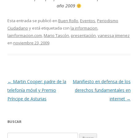
año 2009
Esta entrada se publicó en
Buen Rollo
,
Eventos
,
Periodismo
Ciudadano
y está etiquetada con
la informacion
,
lainformacion.com
,
Mario Tascón
,
presentación
,
vanessa jimenez
en
noviembre 23, 2009
.
Navegación
←
Martin Cooper: padre de la
Manifiesto en defensa de los
de
telefonía móvil y Premio
derechos fundamentales en
entradas
Príncipe de Asturias
internet
→
BUSCAR
Buscar: