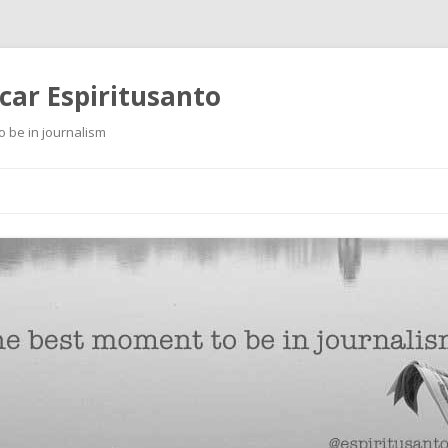
scar Espiritusanto
o be in journalism
Ir
al
contenido