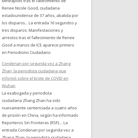
Mineápolis tras el fallecimiento de
Renee Nicole Good, ciudadana
estadounidense de 37 años, abatida por
los disparos... La entrada 16 segundos y
tres disparos: Manifestaciones y
arrestos tras el fallecimiento de Renee
Good a manos de ICE aparece primero
en Periodismo Ciudadano.
Condenan por segunda vez a Zhang
Zhan, la periodista ciudadana que
informó sobre el brote de COVID en
Wuhan
La exabogada y periodista
ciudadana Zhang Zhan ha sido
nuevamente sentenciada a cuatro años
de prisión en China, según ha informado
Reporteros Sin Fronteras (RSF).... La
entrada Condenan por segunda vez a
Zhang Zhan, la periodista ciudadana