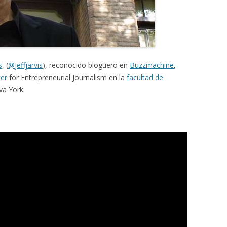
s
, (
@
jeffjarvis
), reconocido bloguero en
Buzzmachine
,
er
for Entrepreneurial Journalism en la
facultad de
va York.