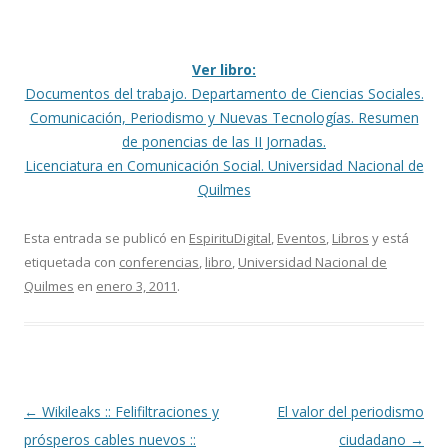
Ver libro:
Documentos del trabajo. Departamento de Ciencias Sociales.
Comunicación, Periodismo y Nuevas Tecnologías. Resumen
de ponencias de las II Jornadas.
Licenciatura en Comunicación Social. Universidad Nacional de
Quilmes
Esta entrada se publicó en
EspirituDigital
,
Eventos
,
Libros
y está
etiquetada con
conferencias
,
libro
,
Universidad Nacional de
Quilmes
en
enero 3, 2011
.
Navegación
←
Wikileaks :: Felifiltraciones y
El valor del periodismo
de
prósperos cables nuevos ::
ciudadano
→