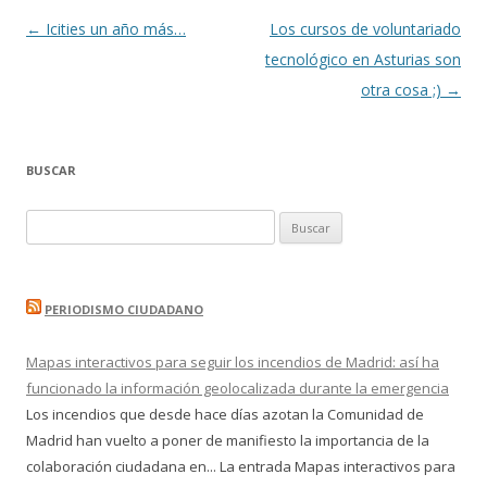
Navegación
←
Icities un año más…
Los cursos de voluntariado
de
tecnológico en Asturias son
entradas
otra cosa ;)
→
BUSCAR
Buscar:
PERIODISMO CIUDADANO
Mapas interactivos para seguir los incendios de Madrid: así ha
funcionado la información geolocalizada durante la emergencia
Los incendios que desde hace días azotan la Comunidad de
Madrid han vuelto a poner de manifiesto la importancia de la
colaboración ciudadana en... La entrada Mapas interactivos para