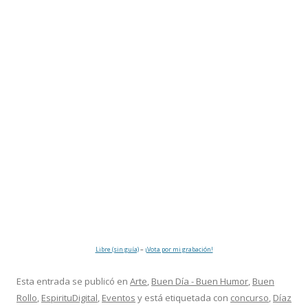
Libre (sin guía)
–
¡Vota por mi grabación!
Esta entrada se publicó en
Arte
,
Buen Día - Buen Humor
,
Buen
Rollo
,
EspirituDigital
,
Eventos
y está etiquetada con
concurso
,
Díaz