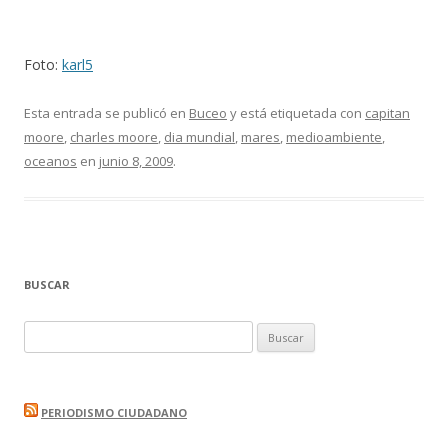
Foto:
karl5
Esta entrada se publicó en
Buceo
y está etiquetada con
capitan
moore
,
charles moore
,
dia mundial
,
mares
,
medioambiente
,
oceanos
en
junio 8, 2009
.
BUSCAR
Buscar:
PERIODISMO CIUDADANO