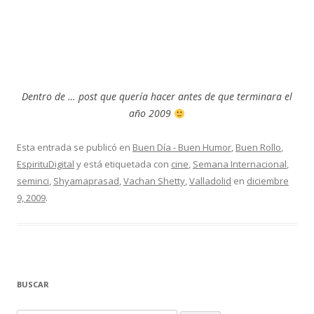
Dentro de … post que quería hacer antes de que terminara el
año 2009
Esta entrada se publicó en
Buen Día - Buen Humor
,
Buen Rollo
,
EspirituDigital
y está etiquetada con
cine
,
Semana Internacional
,
seminci
,
Shyamaprasad
,
Vachan Shetty
,
Valladolid
en
diciembre
9, 2009
.
BUSCAR