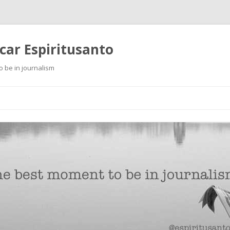
scar Espiritusanto
o be in journalism
Ir
al
contenido