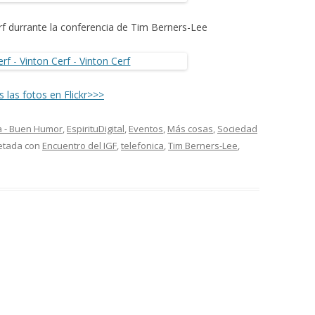
f durrante la conferencia de Tim Berners-Lee
 las fotos en Flickr>>>
a - Buen Humor
,
EspirituDigital
,
Eventos
,
Más cosas
,
Sociedad
uetada con
Encuentro del IGF
,
telefonica
,
Tim Berners-Lee
,