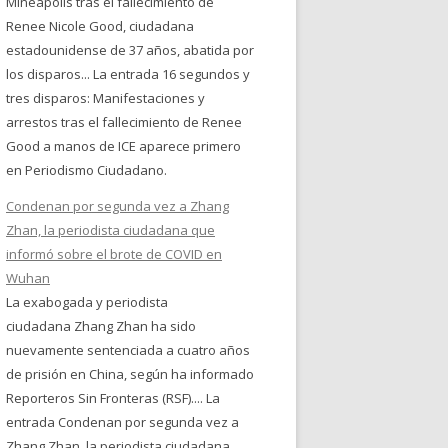
Mineápolis tras el fallecimiento de
Renee Nicole Good, ciudadana
estadounidense de 37 años, abatida por
los disparos... La entrada 16 segundos y
tres disparos: Manifestaciones y
arrestos tras el fallecimiento de Renee
Good a manos de ICE aparece primero
en Periodismo Ciudadano.
Condenan por segunda vez a Zhang
Zhan, la periodista ciudadana que
informó sobre el brote de COVID en
Wuhan
La exabogada y periodista
ciudadana Zhang Zhan ha sido
nuevamente sentenciada a cuatro años
de prisión en China, según ha informado
Reporteros Sin Fronteras (RSF).... La
entrada Condenan por segunda vez a
Zhang Zhan, la periodista ciudadana