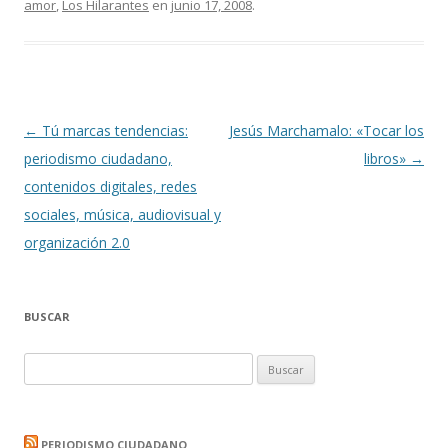
amor
,
Los Hilarantes
en
junio 17, 2008
.
Navegación
←
Tú marcas tendencias:
Jesús Marchamalo: «Tocar los
de
periodismo ciudadano,
libros»
→
entradas
contenidos digitales, redes
sociales, música, audiovisual y
organización 2.0
BUSCAR
Buscar:
PERIODISMO CIUDADANO