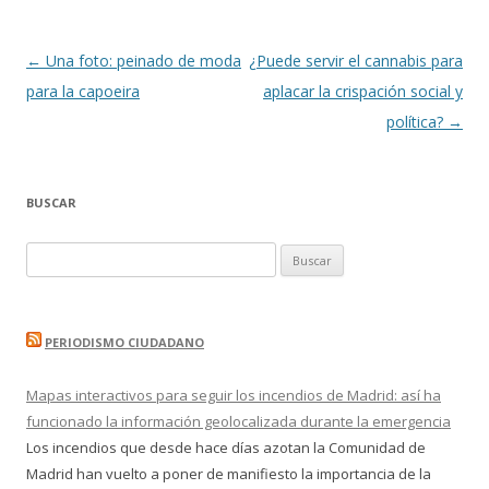
Navegación
←
Una foto: peinado de moda
¿Puede servir el cannabis para
de
para la capoeira
aplacar la crispación social y
entradas
política?
→
BUSCAR
Buscar:
PERIODISMO CIUDADANO
Mapas interactivos para seguir los incendios de Madrid: así ha
funcionado la información geolocalizada durante la emergencia
Los incendios que desde hace días azotan la Comunidad de
Madrid han vuelto a poner de manifiesto la importancia de la