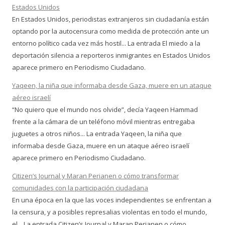
Estados Unidos
En Estados Unidos, periodistas extranjeros sin ciudadanía están
optando por la autocensura como medida de protección ante un
entorno político cada vez más hostil... La entrada El miedo a la
deportación silencia a reporteros inmigrantes en Estados Unidos
aparece primero en Periodismo Ciudadano.
Yaqeen, la niña que informaba desde Gaza, muere en un ataque
aéreo israelí
“No quiero que el mundo nos olvide”, decía Yaqeen Hammad
frente a la cámara de un teléfono móvil mientras entregaba
juguetes a otros niños... La entrada Yaqeen, la niña que
informaba desde Gaza, muere en un ataque aéreo israelí
aparece primero en Periodismo Ciudadano.
Citizen’s Journal y Maran Perianen o cómo transformar
comunidades con la participación ciudadana
En una época en la que las voces independientes se enfrentan a
la censura, y a posibles represalias violentas en todo el mundo,
el... La entrada Citizen’s Journal y Maran Perianen o cómo