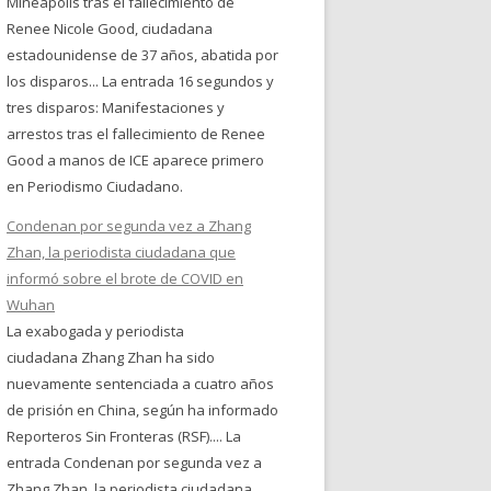
Mineápolis tras el fallecimiento de
Renee Nicole Good, ciudadana
estadounidense de 37 años, abatida por
los disparos... La entrada 16 segundos y
tres disparos: Manifestaciones y
arrestos tras el fallecimiento de Renee
Good a manos de ICE aparece primero
en Periodismo Ciudadano.
Condenan por segunda vez a Zhang
Zhan, la periodista ciudadana que
informó sobre el brote de COVID en
Wuhan
La exabogada y periodista
ciudadana Zhang Zhan ha sido
nuevamente sentenciada a cuatro años
de prisión en China, según ha informado
Reporteros Sin Fronteras (RSF).... La
entrada Condenan por segunda vez a
Zhang Zhan, la periodista ciudadana