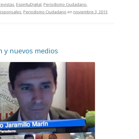
revistas
,
EspirituDigital
,
Periodismo Ciudadano
,
esponsales
,
Periodismo Ciudadano
en
noviembre 3, 2013
.
n y nuevos medios