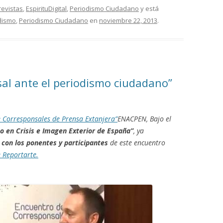
revistas
,
EspirituDigital
,
Periodismo Ciudadano
y está
dismo
,
Periodismo Ciudadano
en
noviembre 22, 2013
.
al ante el periodismo ciudadano”
 Corresponsales de Prensa Extanjera”
ENACPEN, Bajo el
mo
en Crisis e Imagen Exterior de España”
, ya
 con los ponentes y participantes
de este encuentro
 Reportarte.