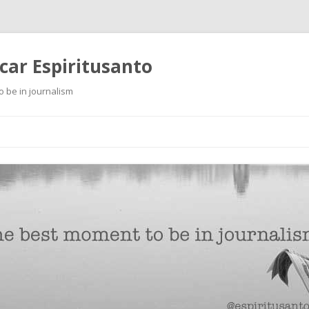
scar Espiritusanto
o be in journalism
Ir
al
contenido