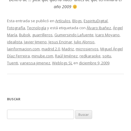
año 2009
Esta entrada se publicó en
Artículos
,
Blogs
,
EspirituDigital
,
Fotografía
,
Tecnología
y está etiquetada con
Álvaro Ibañez
,
Ángel
María
,
Bubok
,
guarrilleros
,
Gumersindo Lafuente
,
Icaro Moyano
,
idealista
,
Javier Jimeno
,
Jesus Encinar
,
Julio Alonso
,
lainformacion.com
,
madrid 2.0
,
Madriz
,
microsiervos
,
Miguel Ángel
Díaz Ferreira
,
minube.com
,
Raúl Jiménez
,
redkaraoke
,
soitu
,
Tuenti
,
vanessa jimenez
,
Weblogs SL
en
diciembre 9, 2009
.
BUSCAR
Buscar: