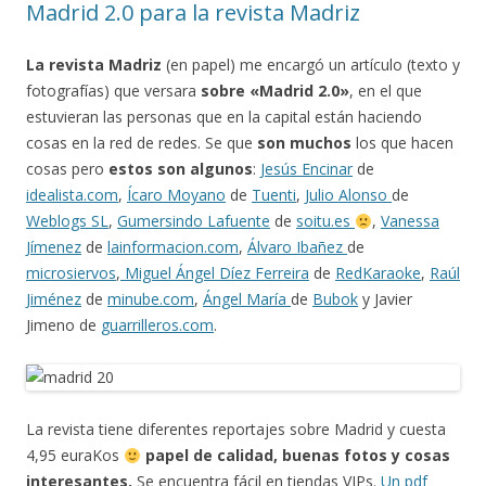
Madrid 2.0 para la revista Madriz
La revista Madriz
(en papel) me encargó un artículo (texto y
fotografías) que versara
sobre «Madrid 2.0»
, en el que
estuvieran las personas que en la capital están haciendo
cosas en la red de redes. Se que
son muchos
los que hacen
cosas pero
estos son algunos
:
Jesús Encinar
de
idealista.com
,
Ícaro Moyano
de
Tuenti
,
Julio Alonso
de
Weblogs SL
,
Gumersindo Lafuente
de
soitu.es
,
Vanessa
Jímenez
de
lainformacion.com
,
Álvaro Ibañez
de
microsiervos
,
Miguel Ángel Díez Ferreira
de
RedKaraoke
,
Raúl
Jiménez
de
minube.com
,
Ángel María
de
Bubok
y Javier
Jimeno de
guarrilleros.com
.
La revista tiene diferentes reportajes sobre Madrid y cuesta
4,95 euraKos
papel de calidad, buenas fotos y cosas
interesantes.
Se encuentra fácil en tiendas VIPs.
Un pdf