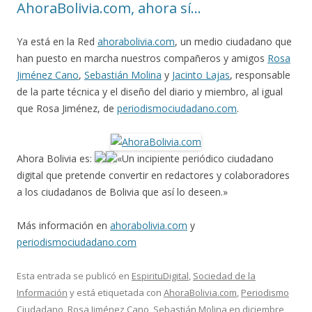
AhoraBolivia.com, ahora sí…
Ya está en la Red
ahorabolivia.com
, un medio ciudadano que
han puesto en marcha nuestros compañeros y amigos
Rosa
Jiménez Cano
,
Sebastián Molina
y
Jacinto Lajas
, responsable
de la parte técnica y el diseño del diario y miembro, al igual
que Rosa Jiménez, de
periodismociudadano.com
.
Ahora Bolivia es:
«Un incipiente periódico ciudadano
digital que pretende convertir en redactores y colaboradores
a los ciudadanos de Bolivia que así lo deseen.»
Más información en
ahorabolivia.com
y
periodismociudadano.com
Esta entrada se publicó en
EspirituDigital
,
Sociedad de la
Información
y está etiquetada con
AhoraBolivia.com
,
Periodismo
Ciudadano
,
Rosa Jiménez Cano
,
Sebastián Molina
en
diciembre