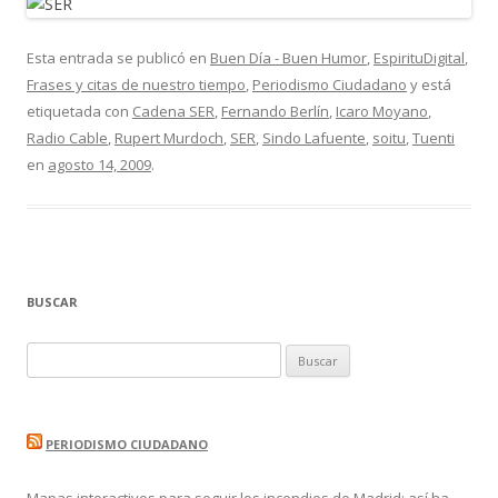
Esta entrada se publicó en
Buen Día - Buen Humor
,
EspirituDigital
,
Frases y citas de nuestro tiempo
,
Periodismo Ciudadano
y está
etiquetada con
Cadena SER
,
Fernando Berlín
,
Icaro Moyano
,
Radio Cable
,
Rupert Murdoch
,
SER
,
Sindo Lafuente
,
soitu
,
Tuenti
en
agosto 14, 2009
.
BUSCAR
Buscar:
PERIODISMO CIUDADANO