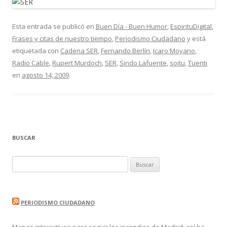
Esta entrada se publicó en
Buen Día - Buen Humor
,
EspirituDigital
,
Frases y citas de nuestro tiempo
,
Periodismo Ciudadano
y está
etiquetada con
Cadena SER
,
Fernando Berlín
,
Icaro Moyano
,
Radio Cable
,
Rupert Murdoch
,
SER
,
Sindo Lafuente
,
soitu
,
Tuenti
en
agosto 14, 2009
.
BUSCAR
Buscar:
PERIODISMO CIUDADANO