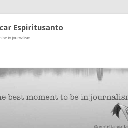
scar Espiritusanto
o be in journalism
Ir
al
contenido