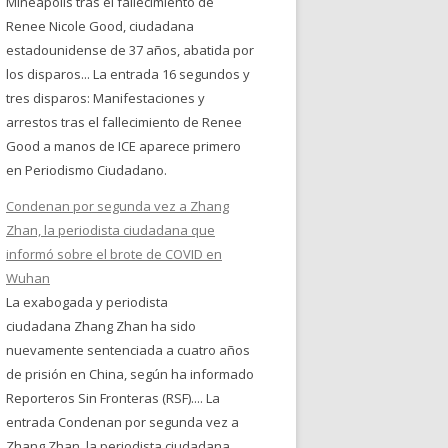
Mineápolis tras el fallecimiento de
Renee Nicole Good, ciudadana
estadounidense de 37 años, abatida por
los disparos... La entrada 16 segundos y
tres disparos: Manifestaciones y
arrestos tras el fallecimiento de Renee
Good a manos de ICE aparece primero
en Periodismo Ciudadano.
Condenan por segunda vez a Zhang
Zhan, la periodista ciudadana que
informó sobre el brote de COVID en
Wuhan
La exabogada y periodista
ciudadana Zhang Zhan ha sido
nuevamente sentenciada a cuatro años
de prisión en China, según ha informado
Reporteros Sin Fronteras (RSF).... La
entrada Condenan por segunda vez a
Zhang Zhan, la periodista ciudadana