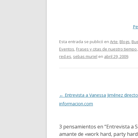
Pe
Esta entrada se publicó en
Arte
,
Blogs
,
Bue
Eventos
,
Frases y citas de nuestro tiempo
red.es
,
sebas muriel
en
abril 29, 2009
.
Navegación
←
Entrevista a Vanessa Jiménez directo
de
informacion.com
entradas
3 pensamientos en “
Entrevista a 
amante de «work hard, party hard