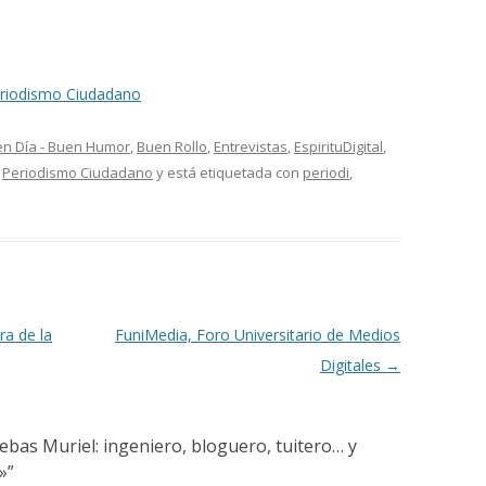
riodismo Ciudadano
n Día - Buen Humor
,
Buen Rollo
,
Entrevistas
,
EspirituDigital
,
,
Periodismo Ciudadano
y está etiquetada con
periodi
,
ra de la
FuniMedia, Foro Universitario de Medios
Digitales
→
Sebas Muriel: ingeniero, bloguero, tuitero… y
»
”