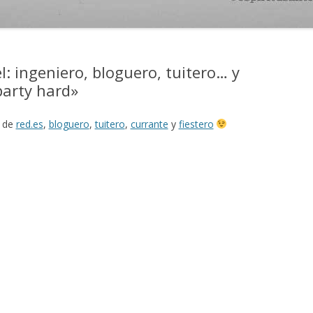
l: ingeniero, bloguero, tuitero… y
party hard»
l de
red.es
,
bloguero
,
tuitero
,
currante
y
fiestero