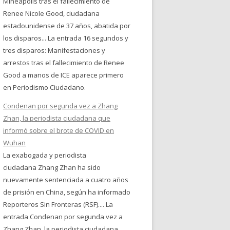
Mineápolis tras el fallecimiento de
Renee Nicole Good, ciudadana
estadounidense de 37 años, abatida por
los disparos... La entrada 16 segundos y
tres disparos: Manifestaciones y
arrestos tras el fallecimiento de Renee
Good a manos de ICE aparece primero
en Periodismo Ciudadano.
Condenan por segunda vez a Zhang
Zhan, la periodista ciudadana que
informó sobre el brote de COVID en
Wuhan
La exabogada y periodista
ciudadana Zhang Zhan ha sido
nuevamente sentenciada a cuatro años
de prisión en China, según ha informado
Reporteros Sin Fronteras (RSF).... La
entrada Condenan por segunda vez a
Zhang Zhan, la periodista ciudadana