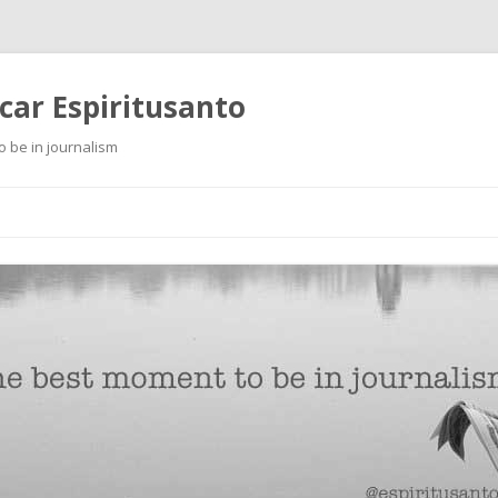
scar Espiritusanto
o be in journalism
Ir
al
contenido