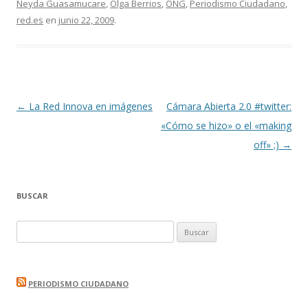
Neyda Guasamucare
,
Olga Berrios
,
ONG
,
Periodismo Ciudadano
,
red.es
en
junio 22, 2009
.
Navegación
←
La Red Innova en imágenes
Cámara Abierta 2.0 #twitter:
de
«Cómo se hizo» o el «making
entradas
off» ;)
→
BUSCAR
Buscar:
PERIODISMO CIUDADANO