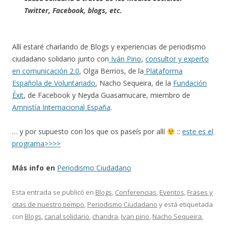
Twitter, Facebook, blogs, etc.
Allí estaré charlando de Blogs y experiencias de periodismo
ciudadano solidario junto con
Iván Pino
,
consultor y experto
en comunicación 2.0
, Olga Berrios, de la
Plataforma
Española de Voluntariado
, Nacho Sequeira, de la
Fundación
Éxit
, de Facebook y Neyda Guasamucare, miembro de
Amnistía Internacional España
.
… y por supuesto con los que os paseís por allí
::
este es el
programa>>>>
Más info en
Periodismo Ciudadano
Esta entrada se publicó en
Blogs
,
Conferencias
,
Eventos
,
Frases y
citas de nuestro tiempo
,
Periodismo Ciudadano
y está etiquetada
con
Blogs
,
canal solidario
,
chandra
,
Ivan pino
,
Nacho Sequeira
,