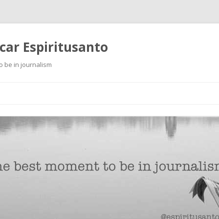
scar Espiritusanto
o be in journalism
Ir
al
contenido