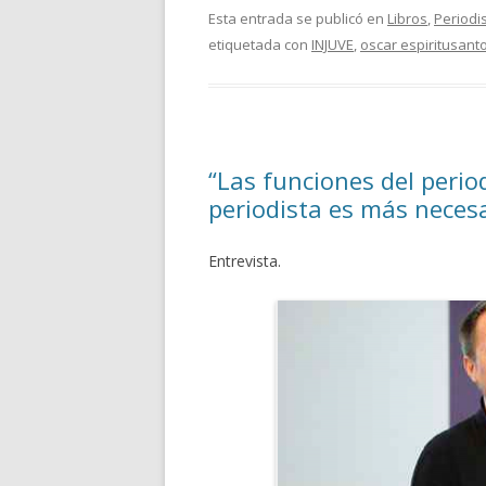
Esta entrada se publicó en
Libros
,
Period
etiquetada con
INJUVE
,
oscar espiritusant
“Las funciones del period
periodista es más neces
Entrevista.