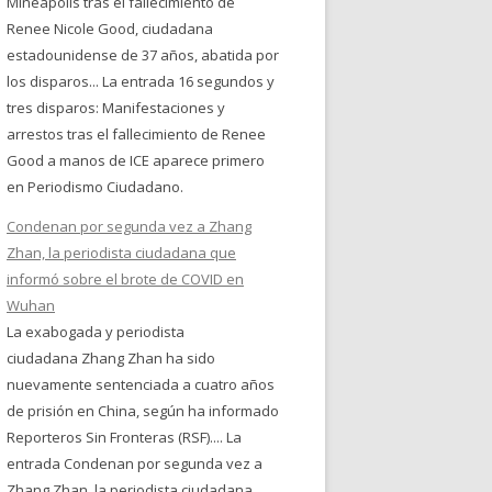
Mineápolis tras el fallecimiento de
Renee Nicole Good, ciudadana
estadounidense de 37 años, abatida por
los disparos... La entrada 16 segundos y
tres disparos: Manifestaciones y
arrestos tras el fallecimiento de Renee
Good a manos de ICE aparece primero
en Periodismo Ciudadano.
Condenan por segunda vez a Zhang
Zhan, la periodista ciudadana que
informó sobre el brote de COVID en
Wuhan
La exabogada y periodista
ciudadana Zhang Zhan ha sido
nuevamente sentenciada a cuatro años
de prisión en China, según ha informado
Reporteros Sin Fronteras (RSF).... La
entrada Condenan por segunda vez a
Zhang Zhan, la periodista ciudadana