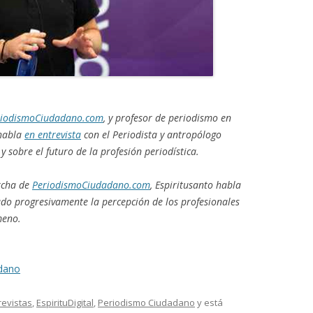
riodismoCiudadano.com
, y profesor de periodismo
en
 habla
en entrevista
con el Periodista y antropólogo
y sobre el futuro de la profesión periodística.
rcha de
PeriodismoCiudadano.com
, Espiritusanto habla
do progresivamente la percepción de los profesionales
meno.
dano
revistas
,
EspirituDigital
,
Periodismo Ciudadano
y está