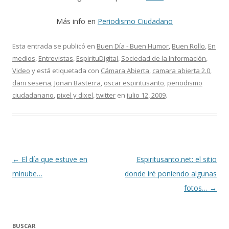
Más info en
Periodismo Ciudadano
Esta entrada se publicó en
Buen Día - Buen Humor
,
Buen Rollo
,
En
medios
,
Entrevistas
,
EspirituDigital
,
Sociedad de la Información
,
Video
y está etiquetada con
Cámara Abierta
,
camara abierta 2.0
,
dani seseña
,
Jonan Basterra
,
oscar espiritusanto
,
periodismo
ciudadanano
,
pixel y dixel
,
twitter
en
julio 12, 2009
.
Navegación
←
El día que estuve en
Espiritusanto.net: el sitio
de
minube…
donde iré poniendo algunas
entradas
fotos…
→
BUSCAR