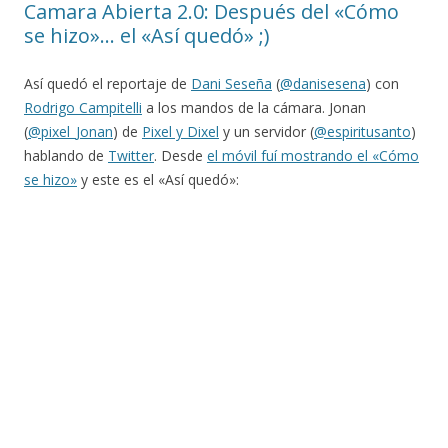
Camara Abierta 2.0: Después del «Cómo
se hizo»… el «Así quedó» ;)
Así quedó el reportaje de
Dani Seseña
(
@danisesena
) con
Rodrigo Campitelli
a los mandos de la cámara. Jonan
(
@pixel_Jonan
)
de
Pixel y Dixel
y un servidor (
@espiritusanto
)
hablando de
Twitter
. Desde
el móvil fuí mostrando el «Cómo
se hizo»
y este es el «Así quedó»: