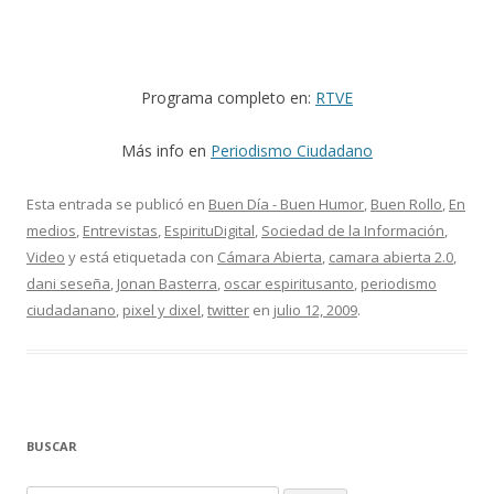
Programa completo en:
RTVE
Más info en
Periodismo Ciudadano
Esta entrada se publicó en
Buen Día - Buen Humor
,
Buen Rollo
,
En
medios
,
Entrevistas
,
EspirituDigital
,
Sociedad de la Información
,
Video
y está etiquetada con
Cámara Abierta
,
camara abierta 2.0
,
dani seseña
,
Jonan Basterra
,
oscar espiritusanto
,
periodismo
ciudadanano
,
pixel y dixel
,
twitter
en
julio 12, 2009
.
BUSCAR