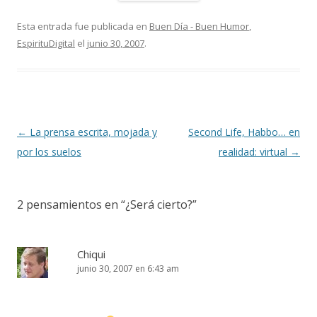
Esta entrada fue publicada en
Buen Día - Buen Humor
,
EspirituDigital
el
junio 30, 2007
.
Navegación
←
La prensa escrita, mojada y
Second Life, Habbo… en
de
por los suelos
realidad: virtual
→
entradas
2 pensamientos en “
¿Será cierto?
”
Chiqui
junio 30, 2007 en 6:43 am