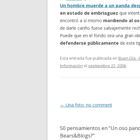
Un hombre muerde a un panda desp
en estado de embriaguez
que intent
encontró a sí mismo
mordiendo al os
de darle cariño fuese salvajemente rec
Puede que en el fondo sea una gran i
defenderse públicamente
de este ti
Esta entrada fue publicada en
Buen Día -
Información
el
septiembre 22, 2006
.
Navegación
←
Una foto: no comment
de
entradas
50 pensamientos en “
Un oso panda
Bears&Blogs?
”