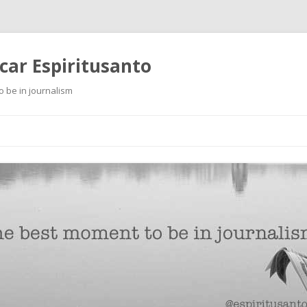
scar Espiritusanto
o be in journalism
Ir
al
contenido