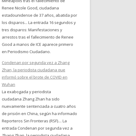
Mineápolis tras el fallecimiento de
Renee Nicole Good, ciudadana
estadounidense de 37 años, abatida por
los disparos... La entrada 16 segundos y
tres disparos: Manifestaciones y
arrestos tras el fallecimiento de Renee
Good a manos de ICE aparece primero
en Periodismo Ciudadano.
Condenan por segunda vez a Zhang
Zhan, la periodista ciudadana que
informó sobre el brote de COVID en
Wuhan
La exabogada y periodista
ciudadana Zhang Zhan ha sido
nuevamente sentenciada a cuatro años
de prisión en China, según ha informado
Reporteros Sin Fronteras (RSF).... La
entrada Condenan por segunda vez a
Zhang Zhan, la periodista ciudadana