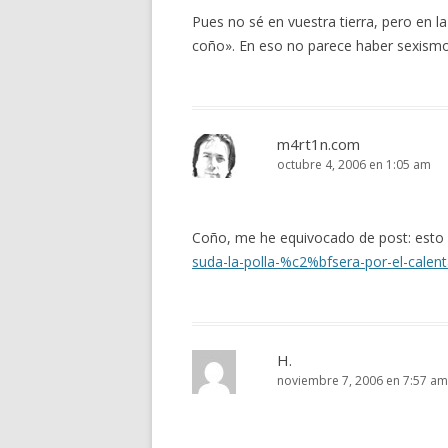
Pues no sé en vuestra tierra, pero en l
coño». En eso no parece haber sexism
m4rt1n.com
octubre 4, 2006 en 1:05 am
Coño, me he equivocado de post: esto 
suda-la-polla-%c2%bfsera-por-el-calen
H.
noviembre 7, 2006 en 7:57 am