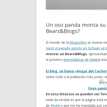
Un oso panda monta su b
Bears&Blogs?
El mundo de la
blogosfera
se mueve muy
nació el pasado agosto en Sichuan ya t
montar un Bears&Blogs
, aprovechan
el próximo
Beers&Blogs de Madrid
está
El blog, se llama «Hogar del Cacho
sobre todo a la población más joven, en
Osos panda
En esta bitácora se pueden ver fot
nada (la verdad es que la página está 
de
Reuters
que me ha mandado por co