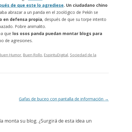
ués de que este lo agrediese
.
Un ciudadano chino
aba abrazar a un panda en el zoológico de Pekín se
o en defensa propia
, después de que su torpe intento
hazado. Pobre animalito.
dea que
los osos panda puedan montar blogs para
po de agresiones.
 Buen Humor
,
Buen Rollo
,
EspirituDigital
,
Sociedad de la
Gafas de buceo con pantalla de información
→
 monta su blog. ¿Surgirá de esta idea un