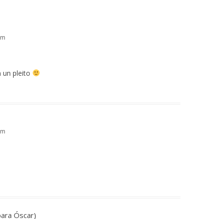
am
n un pleito
am
para Óscar)