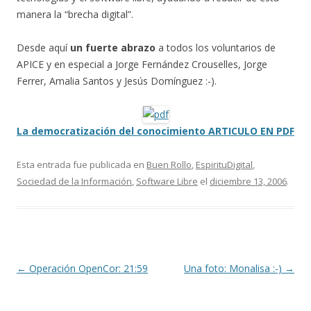
manera la “brecha digital”.
Desde aquí
un fuerte abrazo
a todos los voluntarios de
APICE y en especial a Jorge Fernández Crouselles, Jorge
Ferrer, Amalia Santos y Jesús Domínguez :-).
La democratización del conocimiento ARTICULO EN PDF
Esta entrada fue publicada en
Buen Rollo
,
EspirituDigital
,
Sociedad de la Información
,
Software Libre
el
diciembre 13, 2006
.
Navegación
←
Operación OpenCor: 21:59
Una foto: Monalisa :-)
→
de
entradas