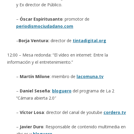
y Ex director de Público.
–
Óscar Espiritusanto
: promotor de
periodismociudadano.com
–
Borja Ventura:
director de
tintadigital.org
12:00 – Mesa redonda: “El vídeo en internet: Entre la
información y el entretenimiento.”
–
Martín Milone
: miembro de
lacomuna.tv
–
Daniel Seseña
:
bloguero
del programa de La 2
“Cámara abierta 2.0″
–
Víctor Losa
: director del canal de youtube
cordero.tv
–
Javier Duro
: Responsable de contenido multimedia en
abc.es y
bloguero
.