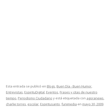
Esta entrada se publicó en
Blogs
,
Buen Día - Buen Humor
,
Entrevistas
,
EspirituDigital
,
Eventos
,
Frases y citas de nuestro
tiempo
,
Periodismo Ciudadano
y está etiquetada con
agoranews
,
charlie torres
,
escolar
,
Espiritusanto
,
funimedia
en
mayo 30, 2009
.