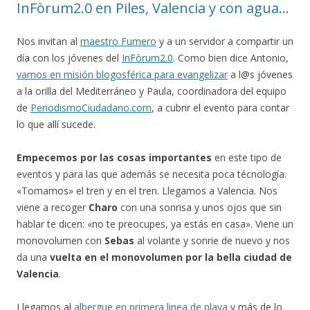
InFòrum2.0 en Piles, Valencia y con agua…
Nos invitan al
maestro Fumero
y a un servidor a compartir un
día con los jóvenes del
InFòrum2.0
. Como bien dice Antonio,
vamos en misión blogosférica para evangelizar
a l@s jóvenes
a la orilla del Mediterráneo y Paula, coordinadora del equipo
de
PeriodismoCiudadano.com
, a cubrir el evento para contar
lo que allí sucede.
Empecemos por las cosas importantes
en este tipo de
eventos y para las que además se necesita poca técnología.
«Tomamos» el tren y en el tren. Llegamos a Valencia. Nos
viene a recoger
Charo
con una sonrisa y unos ojos que sin
hablar te dicen: «no te preocupes, ya estás en casa». Viene un
monovolumen con
Sebas
al volante y sonrie de nuevo y nos
da una
vuelta en el monovolumen por la bella ciudad de
Valencia
.
Llegamos al
albergue en primera linea de playa
y más de lo