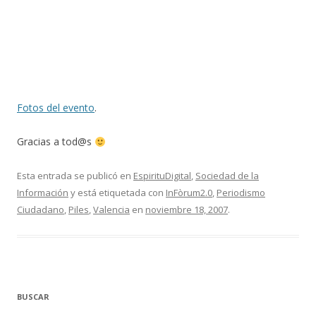
Fotos del evento
.
Gracias a tod@s
Esta entrada se publicó en
EspirituDigital
,
Sociedad de la
Información
y está etiquetada con
InFòrum2.0
,
Periodismo
Ciudadano
,
Piles
,
Valencia
en
noviembre 18, 2007
.
BUSCAR