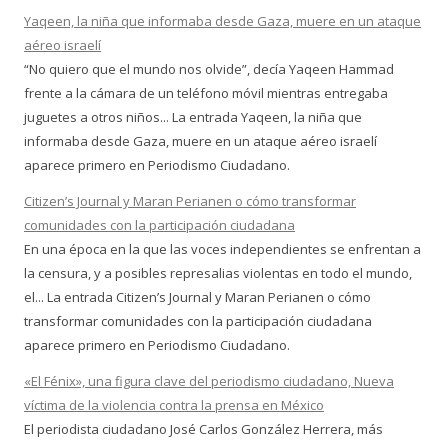
Yaqeen, la niña que informaba desde Gaza, muere en un ataque
aéreo israelí
“No quiero que el mundo nos olvide”, decía Yaqeen Hammad
frente a la cámara de un teléfono móvil mientras entregaba
juguetes a otros niños... La entrada Yaqeen, la niña que
informaba desde Gaza, muere en un ataque aéreo israelí
aparece primero en Periodismo Ciudadano.
Citizen’s Journal y Maran Perianen o cómo transformar
comunidades con la participación ciudadana
En una época en la que las voces independientes se enfrentan a
la censura, y a posibles represalias violentas en todo el mundo,
el... La entrada Citizen’s Journal y Maran Perianen o cómo
transformar comunidades con la participación ciudadana
aparece primero en Periodismo Ciudadano.
«El Fénix», una figura clave del periodismo ciudadano, Nueva
víctima de la violencia contra la prensa en México
El periodista ciudadano José Carlos González Herrera, más