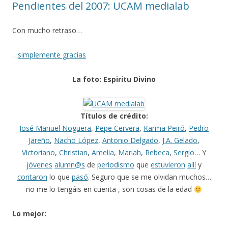
Pendientes del 2007: UCAM medialab
Con mucho retraso…
…
simplemente gracias
La foto: Espiritu Divino
Títulos de crédito:
José Manuel Noguera
,
Pepe Cervera
,
Karma Peiró
,
Pedro
Jareño
,
Nacho López
,
Antonio Delgado
,
J.A. Gelado
,
Victoriano
,
Christian
,
Amelia
,
Mariah
,
Rebeca
,
Sergio
… Y
jóvenes
alumn@s
de
periodismo
que
estuvieron
allí
y
contaron
lo que
pasó
. Seguro que se me olvidan muchos…
no me lo tengáis en cuenta , son cosas de la edad
Lo mejor: