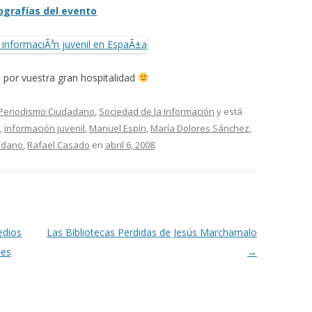
ografías del evento
 por vuestra gran hospitalidad
Periodismo Ciudadano
,
Sociedad de la Información
y está
,
información juvenil
,
Manuel Espín
,
María Dolores Sánchez
,
adano
,
Rafael Casado
en
abril 6, 2008
.
edios
Las Bibliotecas Perdidas de Jesús Marchamalo
nes
→