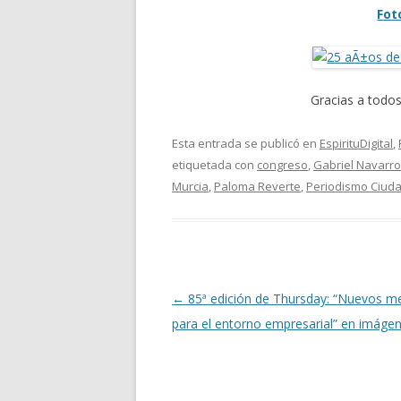
Fot
Gracias a todos
Esta entrada se publicó en
EspirituDigital
,
etiquetada con
congreso
,
Gabriel Navarro
Murcia
,
Paloma Reverte
,
Periodismo Ciud
Navegación
←
85ª edición de Thursday: “Nuevos m
de
para el entorno empresarial” en imáge
entradas