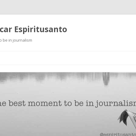
scar Espiritusanto
o be in journalism
Ir
al
contenido