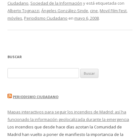
Ciudadano
,
Sociedad de la Información
y está etiquetada con
Alberto Tognazzi
,
Ángeles González-Sinde
,
cine
,
Movil Film Fest
,
móviles
,
Periodismo Ciudadano
en
mayo 6, 2008
.
BUSCAR
Buscar:
PERIODISMO CIUDADANO
Mapas interactivos para seguir los incendios de Madrid: así ha
funcionado la información geolocalizada durante la emergencia
Los incendios que desde hace días azotan la Comunidad de
Madrid han vuelto a poner de manifiesto la importancia de la