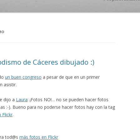
MO
dismo de Cáceres dibujado :)
ido
un buen congreso
a pesar de que en un primer
asistir.
e dijo a
Laura
: ¡Fotos NO!… no se pueden hacer fotos
arlas :-). Bueno para no poderse hacer fotos hay con la tag
 Flickr
.
ara tod@s
más fotos en Flickr