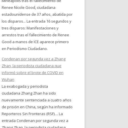
Mineápolis tras el fallecimiento de
Renee Nicole Good, ciudadana
estadounidense de 37 años, abatida por
los disparos... La entrada 16 segundos y
tres disparos: Manifestaciones y
arrestos tras el fallecimiento de Renee
Good a manos de ICE aparece primero
en Periodismo Ciudadano.
Condenan por segunda vez a Zhang
Zhan, la periodista ciudadana que
informó sobre el brote de COVID en
Wuhan
La exabogada y periodista
ciudadana Zhang Zhan ha sido
nuevamente sentenciada a cuatro años
de prisión en China, según ha informado
Reporteros Sin Fronteras (RSF).... La
entrada Condenan por segunda vez a
Zhang Zhan, la periodista ciudadana