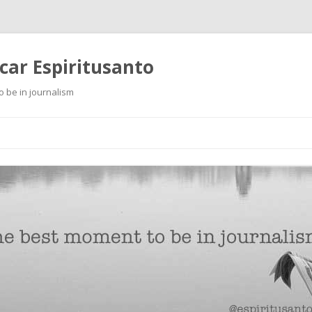
scar Espiritusanto
o be in journalism
Ir
al
contenido