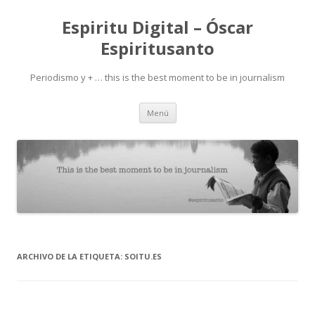
Espiritu Digital – Óscar
Espiritusanto
Periodismo y + … this is the best moment to be in journalism
Ir
Menú
al
contenido
ARCHIVO DE LA ETIQUETA:
SOITU.ES