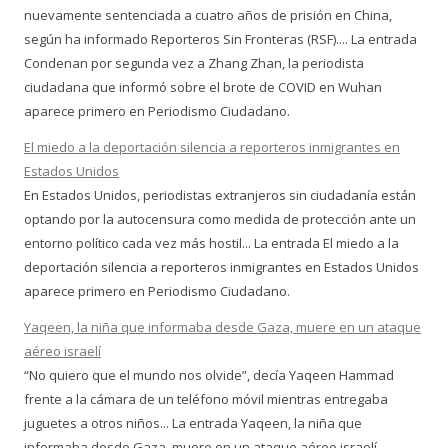
nuevamente sentenciada a cuatro años de prisión en China,
según ha informado Reporteros Sin Fronteras (RSF).... La entrada
Condenan por segunda vez a Zhang Zhan, la periodista
ciudadana que informó sobre el brote de COVID en Wuhan
aparece primero en Periodismo Ciudadano.
El miedo a la deportación silencia a reporteros inmigrantes en
Estados Unidos
En Estados Unidos, periodistas extranjeros sin ciudadanía están
optando por la autocensura como medida de protección ante un
entorno político cada vez más hostil... La entrada El miedo a la
deportación silencia a reporteros inmigrantes en Estados Unidos
aparece primero en Periodismo Ciudadano.
Yaqeen, la niña que informaba desde Gaza, muere en un ataque
aéreo israelí
“No quiero que el mundo nos olvide”, decía Yaqeen Hammad
frente a la cámara de un teléfono móvil mientras entregaba
juguetes a otros niños... La entrada Yaqeen, la niña que
informaba desde Gaza, muere en un ataque aéreo israelí