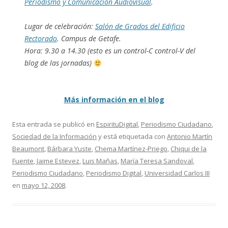
Periodismo y Comunicación Audiovisual
.
Lugar de celebración:
Salón de Grados del Edificio
Rectorado
. Campus de Getafe.
Hora: 9.30 a 14.30 (esto es un control-C control-V del
blog de las jornadas)
Más información en el blog
Esta entrada se publicó en
EspirituDigital
,
Periodismo Ciudadano
,
Sociedad de la Información
y está etiquetada con
Antonio Martín
Beaumont
,
Bárbara Yuste
,
Chema Martínez-Priego
,
Chiqui de la
Fuente
,
Jaime Estevez
,
Luis Mañas
,
María Teresa Sandoval
,
Periodismo Ciudadano
,
Periodismo Digital
,
Universidad Carlos III
en
mayo 12, 2008
.