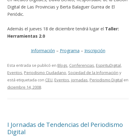
Digital de Las Provincias y Berta Balaguer Gurrea de El
Periódic.
Además el jueves 18 de diciembre tendrá lugar el
Taller:
Herramientas 2.0
Información
–
Programa
–
Inscripción
Esta entrada se publicó en
Blogs
,
Conferencias
,
EspirituDigital
,
Eventos
,
Periodismo Ciudadano
,
Sociedad de la Información
y
está etiquetada con
CEU
,
Eventos
,
jornadas
,
Periodismo Digital
en
diciembre 14, 2008
.
I Jornadas de Tendencias del Periodismo
Digital