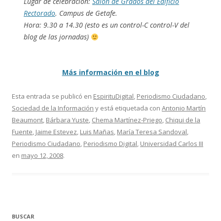
Lugar de celebración:
Salón de Grados del Edificio
Rectorado
. Campus de Getafe.
Hora: 9.30 a 14.30 (esto es un control-C control-V del
blog de las jornadas)
Más información en el blog
Esta entrada se publicó en
EspirituDigital
,
Periodismo Ciudadano
,
Sociedad de la Información
y está etiquetada con
Antonio Martín
Beaumont
,
Bárbara Yuste
,
Chema Martínez-Priego
,
Chiqui de la
Fuente
,
Jaime Estevez
,
Luis Mañas
,
María Teresa Sandoval
,
Periodismo Ciudadano
,
Periodismo Digital
,
Universidad Carlos III
en
mayo 12, 2008
.
BUSCAR